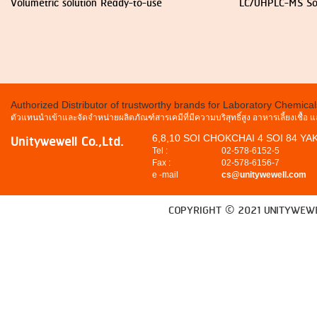
Volumetric solution Ready-to-use
LC/UHPLC-MS So
Authorized Distributor of trustworthy brands for Laboratory Chemica
ตัวแทนนำเข้าและจัดจำหน่ายผลิตภัณฑ์สารเคมีที่มีความบริสุทธิ์สูง อาหารเลี้ยงเชื้อ
Unitywewell Co.,Ltd.
6,8,10 SOI CHOKCHAI 4 SOI 84 Y
Tel :
02-578-6152-5
Fax :
02-578-6156-7
e -mail
cs@unitywewell.com
COPYRIGHT © 2021 UNITYWEWE